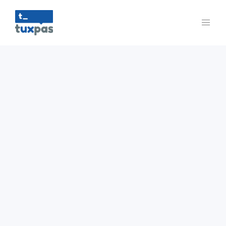
2026 - Tuxpas
América
USA - Mexico - Colombia - Ecuador - Perú - Chile
marketing@tuxpas.com